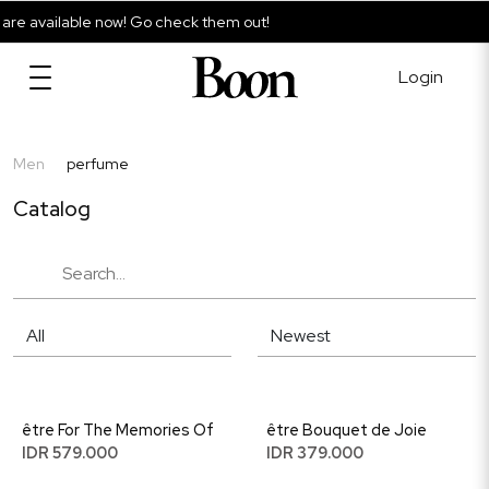
e available now! Go check them out!
Login
Men
perfume
Catalog
être For The Memories Of
être Bouquet de Joie
IDR 579.000
IDR 379.000